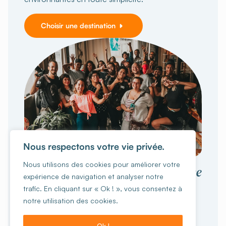
Choisir une destination
Nous respectons votre vie privée.
VOYAGER EN GROUPE
Nous utilisons des cookies pour améliorer votre
collective
Vivez une expérience
expérience de navigation et analyser notre
inoubliable
trafic. En cliquant sur « Ok ! », vous consentez à
notre utilisation des cookies.
Vous êtes 15 personnes ou plus ?
Ecole, ASBL,
familles, groupes d'amis, sportifs ou autres, on
Ok !